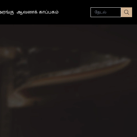
தேடல்
ரங்கு
ஆவணக் காப்பகம்
தேட