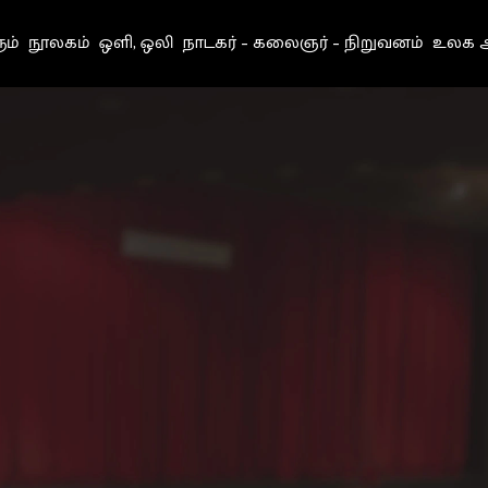
ும்
நூலகம்
ஒளி, ஒலி
நாடகர் – கலைஞர் – நிறுவனம்
உலக அ