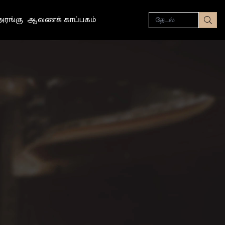
தேடல்
ரங்கு
ஆவணக் காப்பகம்
தேட