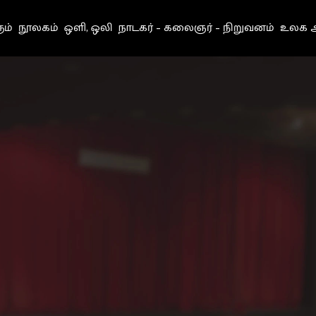
ும்
நூலகம்
ஒளி, ஒலி
நாடகர் – கலைஞர் – நிறுவனம்
உலக அ