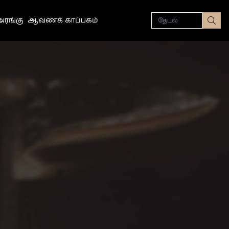
தேடல்
ரங்கு
ஆவணக் காப்பகம்
தேட