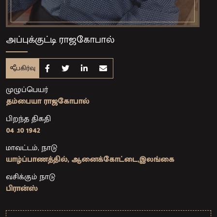
அப்புக்குட்டி ராஜகோபால்
பகிர்வு
Share on Facebook
Share on Twitter
Share on Linkedin
Share by e-mail
முழுப்பெயர்
தம்பையா ராஜகோபால்
பிறந்த திகதி
04 .10 1942
மாவட்டம், நாடு
யாழ்ப்பாணத்தில், ஆனைக்கோட்டை,இலங்கை
வசிக்கும் நாடு
பிரான்ஸ்